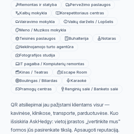
Remontas ir statyba
Pervežimo paslaugos
Kalbų mokykla
Korepetitoriaus centras
Vairavimo mokykla
Vaikų darželis / Lopšelis
Meno / Muzikos mokykla
Teisinės paslaugos
Buhalterija
Notaras
Nekilnojamojo turto agentūra
Fotografijos studija
IT pagalba / Kompiuterių remontas
Kinas / Teatras
Escape Room
Boulingas / Biliardas
Karaokė
Pramogų centras
Renginių salė / Banketo salė
QR atsiliepimai jau pažįstami klientams visur —
kavinėse, klinikose, transporte, parduotuvėse. Kuo
išsiskiria AskHedgy: vietoj įprastos „įvertinkite mus"
formos jūs pasirenkate tikslą. Apsaugoti reputaciją.