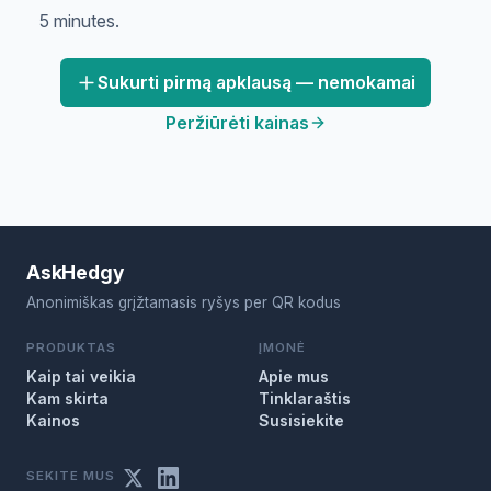
5 minutes.
Sukurti pirmą apklausą — nemokamai
Peržiūrėti kainas
AskHedgy
Anonimiškas grįžtamasis ryšys per QR kodus
PRODUKTAS
ĮMONĖ
Kaip tai veikia
Apie mus
Kam skirta
Tinklaraštis
Kainos
Susisiekite
SEKITE MUS