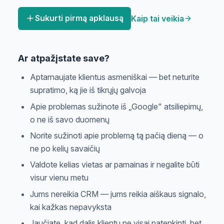
Sukurti pirmą apklausą
Kaip tai veikia
Ar atpažįstate save?
Aptarnaujate klientus asmeniškai — bet neturite
supratimo, ką jie iš tikrųjų galvoja
Apie problemas sužinote iš „Google" atsiliepimų,
o ne iš savo duomenų
Norite sužinoti apie problemą tą pačią dieną — o
ne po kelių savaičių
Valdote kelias vietas ar pamainas ir negalite būti
visur vienu metu
Jums nereikia CRM — jums reikia aiškaus signalo,
kai kažkas nepavyksta
Jaučiate, kad dalis klientų ne visai patenkinti, bet