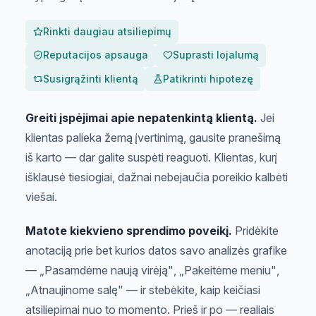
Rinkti daugiau atsiliepimų
Reputacijos apsauga
Suprasti lojalumą
Susigrąžinti klientą
Patikrinti hipotezę
Greiti įspėjimai apie nepatenkintą klientą.
Jei
klientas palieka žemą įvertinimą, gausite pranešimą
iš karto — dar galite suspėti reaguoti. Klientas, kurį
išklausė tiesiogiai, dažnai nebejaučia poreikio kalbėti
viešai.
Matote kiekvieno sprendimo poveikį.
Pridėkite
anotaciją prie bet kurios datos savo analizės grafike
—
„Pasamdėme naują virėją"
,
„Pakeitėme meniu"
,
„Atnaujinome salę"
— ir stebėkite, kaip keičiasi
atsiliepimai nuo to momento. Prieš ir po — realiais