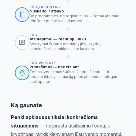
→
JŪSŲ KLIENTAS
Nuskaito ir atsako
Be programėlės, be registracijos — forma atsidaro
telefone per kelias sekundes
→
JŪS
Atsiliepimai — realiuoju laiku
Atsakymai iš karto patenka į jūsų skydelį —
anonimiškai, akimirksniu, be laukimo
→
JŪS VEIKIATE
Pranešimas — nedelsiant
Žemas įvertinimas? Jūs sužinote iš karto — ir
spėjate ištaisyti situaciją prieš atsirandant blogam
atsiliepimui
Ką gaunate
Penki apklausos tikslai konkrečioms
situacijoms
— ne įprasta atsiliepimų forma, o
kryptingas įrankis kiekvienam jūsų verslo momentui.