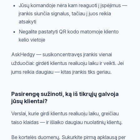
Jūsų komandoje nėra kam reaguoti į įspėjimus —
įrankis siunčia signalus, tačiau į juos reikia
atsakyti
Negalite pastatyti QR kodo matomoje kliento
kelio vietoje
AskHedgy — susikoncentravęs įrankis vienai
užduočiai: girdėti klientus realiuoju laiku ir veikti. Jei
jums reikia daugiau — kitas įrankis tiks geriau.
Pasirengę sužinoti, ką iš tikrųjų galvoja
jūsų klientai?
Verslai, kurie girdi klientus realiuoju laiku, greičiau
taiso klaidas — ir išlaiko daugiau nuolatinių klientų.
Be kortelės duomenų. Sukurkite pirmą apklausą per