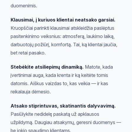
duomenimis.
Klausimai, į kuriuos klientai neatsako garsiai.
Kruopščiai parinkti klausimai atskleidžia paslėptus
pasitenkinimo veiksnius: atmosferą, laukimo laiką,
darbuotojų požiūrį, komfortą. Tai, ką klientai jaučia,
bet retai pasako.
Stebėkite atsiliepimų dinamiką.
Matote, kada
įvertinimai auga, kada krenta ir ką keitėte tomis
datomis. Aiškus vaizdas to, kas veikia — ir kas
reikalauja dėmesio.
Atsako stiprintuvas, skatinantis dalyvavimą.
Pasiūlykite nedidelę paskatą už apklausos
užpildymą. Daugiau atsakymų, geresni duomenys —
be jokio spaudimo klientams.