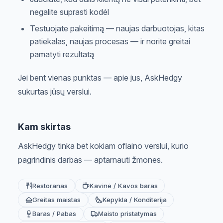
negalite suprasti kodėl
Testuojate pakeitimą — naujas darbuotojas, kitas
patiekalas, naujas procesas — ir norite greitai
pamatyti rezultatą
Jei bent vienas punktas — apie jus, AskHedgy
sukurtas jūsų verslui.
Kam skirtas
AskHedgy tinka bet kokiam oflaino verslui, kurio
pagrindinis darbas — aptarnauti žmones.
Restoranas
Kavinė / Kavos baras
Greitas maistas
Kepykla / Konditerija
Baras / Pabas
Maisto pristatymas