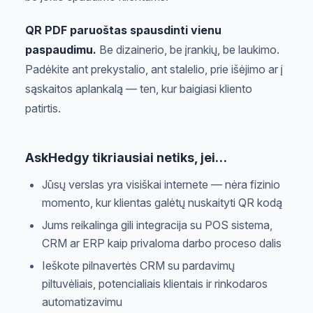
QR PDF paruoštas spausdinti vienu
paspaudimu.
Be dizainerio, be įrankių, be laukimo.
Padėkite ant prekystalio, ant stalelio, prie išėjimo ar į
sąskaitos aplankalą — ten, kur baigiasi kliento
patirtis.
AskHedgy tikriausiai netiks, jei…
Jūsų verslas yra visiškai internete — nėra fizinio
momento, kur klientas galėtų nuskaityti QR kodą
Jums reikalinga gili integracija su POS sistema,
CRM ar ERP kaip privaloma darbo proceso dalis
Ieškote pilnavertės CRM su pardavimų
piltuvėliais, potencialiais klientais ir rinkodaros
automatizavimu