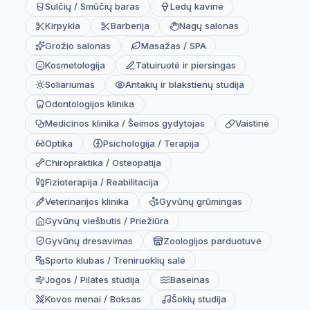
Sulčių / Smūčių baras
Ledų kavinė
Kirpykla
Barberija
Nagų salonas
Grožio salonas
Masažas / SPA
Kosmetologija
Tatuiruotė ir piersingas
Soliariumas
Antakių ir blakstienų studija
Odontologijos klinika
Medicinos klinika / Šeimos gydytojas
Vaistinė
Optika
Psichologija / Terapija
Chiropraktika / Osteopatija
Fizioterapija / Reabilitacija
Veterinarijos klinika
Gyvūnų grūmingas
Gyvūnų viešbutis / Priežiūra
Gyvūnų dresavimas
Zoologijos parduotuvė
Sporto klubas / Treniruoklių salė
Jogos / Pilates studija
Baseinas
Kovos menai / Boksas
Šokių studija