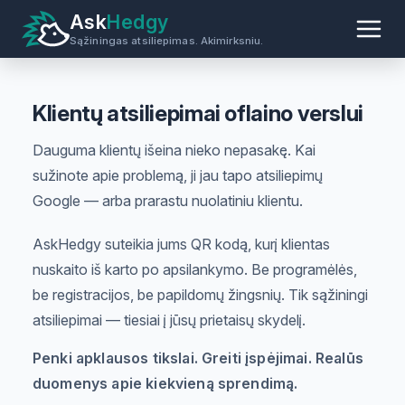
Ask
Hedgy
Sąžiningas atsiliepimas. Akimirksniu.
Klientų atsiliepimai oflaino verslui
Dauguma klientų išeina nieko nepasakę. Kai
sužinote apie problemą, ji jau tapo atsiliepimų
Google — arba prarastu nuolatiniu klientu.
AskHedgy suteikia jums QR kodą, kurį klientas
nuskaito iš karto po apsilankymo. Be programėlės,
be registracijos, be papildomų žingsnių. Tik sąžiningi
atsiliepimai — tiesiai į jūsų prietaisų skydelį.
Penki apklausos tikslai. Greiti įspėjimai. Realūs
duomenys apie kiekvieną sprendimą.