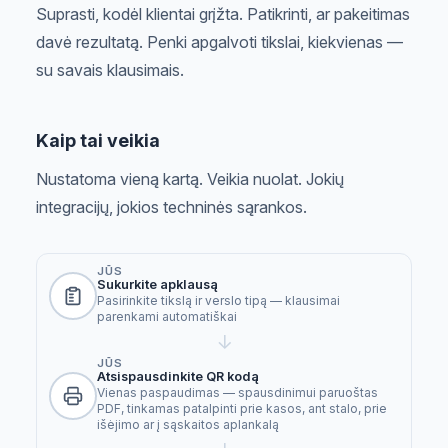
Suprasti, kodėl klientai grįžta. Patikrinti, ar pakeitimas
davė rezultatą. Penki apgalvoti tikslai, kiekvienas —
su savais klausimais.
Kaip tai veikia
Nustatoma vieną kartą. Veikia nuolat. Jokių
integracijų, jokios techninės sąrankos.
JŪS
Sukurkite apklausą
Pasirinkite tikslą ir verslo tipą — klausimai
parenkami automatiškai
→
JŪS
Atsispausdinkite QR kodą
Vienas paspaudimas — spausdinimui paruoštas
PDF, tinkamas patalpinti prie kasos, ant stalo, prie
išėjimo ar į sąskaitos aplankalą