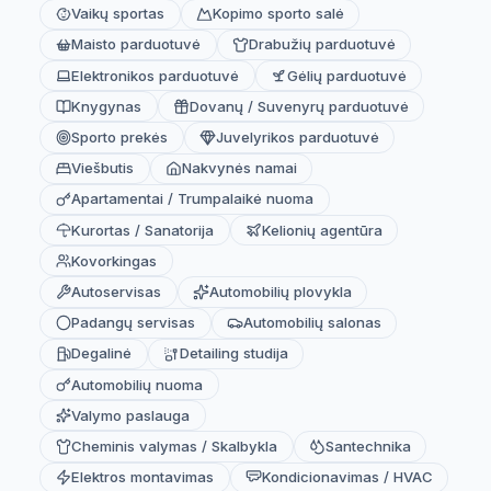
Vaikų sportas
Kopimo sporto salė
Maisto parduotuvė
Drabužių parduotuvė
Elektronikos parduotuvė
Gėlių parduotuvė
Knygynas
Dovanų / Suvenyrų parduotuvė
Sporto prekės
Juvelyrikos parduotuvė
Viešbutis
Nakvynės namai
Apartamentai / Trumpalaikė nuoma
Kurortas / Sanatorija
Kelionių agentūra
Kovorkingas
Autoservisas
Automobilių plovykla
Padangų servisas
Automobilių salonas
Degalinė
Detailing studija
Automobilių nuoma
Valymo paslauga
Cheminis valymas / Skalbykla
Santechnika
Elektros montavimas
Kondicionavimas / HVAC