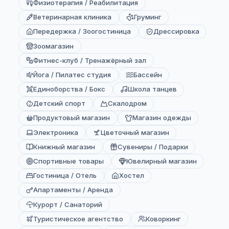
Физиотерапия / Реабилитация
Ветеринарная клиника
Груминг
Передержка / Зоогостиница
Дрессировка
Зоомагазин
Фитнес-клуб / Тренажёрный зал
Йога / Пилатес студия
Бассейн
Единоборства / Бокс
Школа танцев
Детский спорт
Скалодром
Продуктовый магазин
Магазин одежды
Электроника
Цветочный магазин
Книжный магазин
Сувениры / Подарки
Спортивные товары
Ювелирный магазин
Гостиница / Отель
Хостел
Апартаменты / Аренда
Курорт / Санаторий
Туристическое агентство
Коворкинг