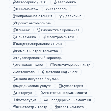
Автосервис / СТО
Автомойка
Шиномонтаж
Автосалон
Заправочная станция
Детейлинг
Прокат автомобилей
Клининг
Химчистка / Прачечная
Сантехника
Электромонтаж
Кондиционирование / HVAC
Ремонт и строительство
Грузоперевозки / Переезды
Языковая школа
Репетиторский центр
Автошкола
Детский сад / Ясли
Школа искусств / Музыки
Юридические услуги
Бухгалтерия
Нотариус
Агентство недвижимости
Фотостудия
IT-поддержка / Ремонт ПК
Кинотеатр / Театр
Квест-комната