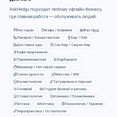
AskHedgy подходит любому офлайн-бизнесу,
где главная работа — обслуживать людей.
Ресторан
Кафе / Кофейня
Фастфуд
Пекарня / Кондитерская
Бар / Паб
Доставка еды
Сок-бар / Смузи-бар
Кафе-мороженое
Парикмахерская
Барбершоп
Маникюр / Ногтевой сервис
Салон красоты
Массаж / SPA
Косметология
Татуировка и пирсинг
Солярий
Студия бровей и ресниц
Стоматология
Клиника / Поликлиника
Аптека
Оптика
Психология / Терапия
Хиропрактика / Остеопатия